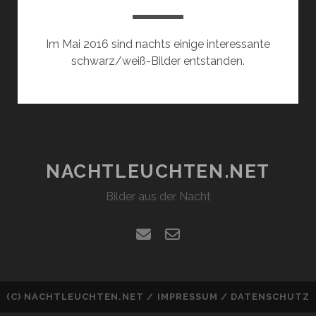
Im Mai 2016 sind nachts einige interessante
schwarz/weiß-Bilder entstanden.
NACHTLEUCHTEN.NET
Bilder aus der Nacht
email
email-
form
(C)
NACHTLEUCHTEN.NET
/
IMPRESSUM
/
DATENSCHUTZ