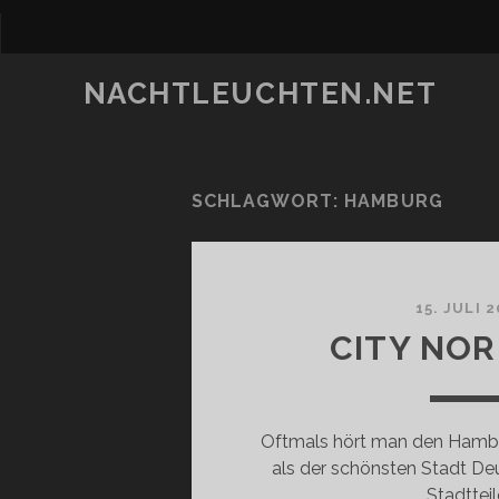
NACHTLEUCHTEN.NET
SCHLAGWORT:
HAMBURG
15. JULI 
CITY NOR
Oftmals hört man den Hambu
als der schönsten Stadt De
Stadtteil