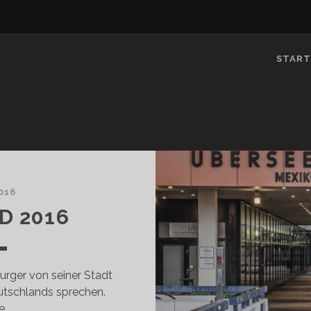
START
2016
D 2016
rger von seiner Stadt
utschlands sprechen.
e…