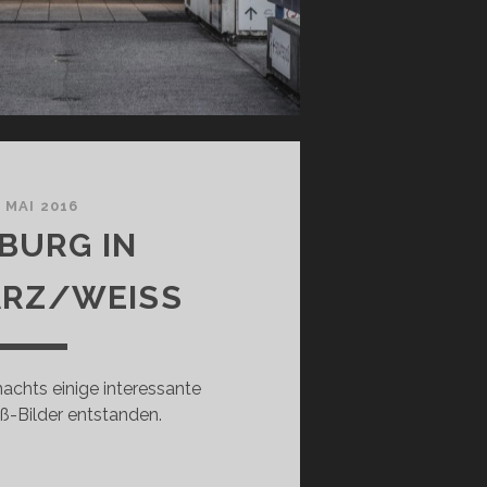
. MAI 2016
BURG IN
RZ/WEISS
nachts einige interessante
-Bilder entstanden.