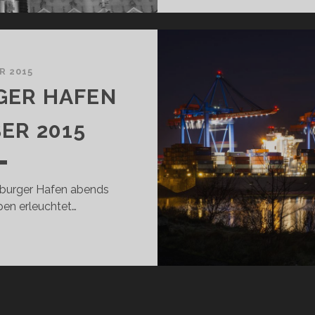
R 2015
GER HAFEN
ER 2015
burger Hafen abends
en erleuchtet…