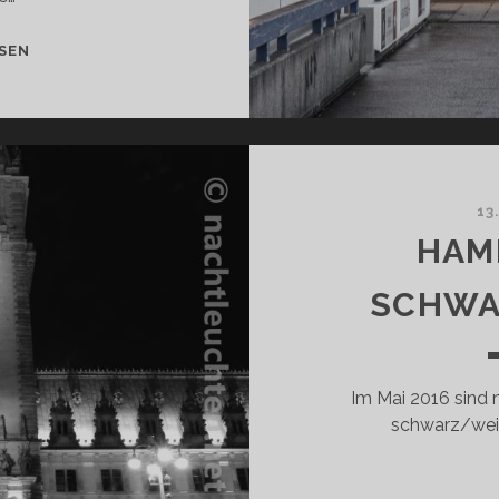
CITY
SEN
NORD
2016
13
HAM
SCHWA
Im Mai 2016 sind 
schwarz/weiß