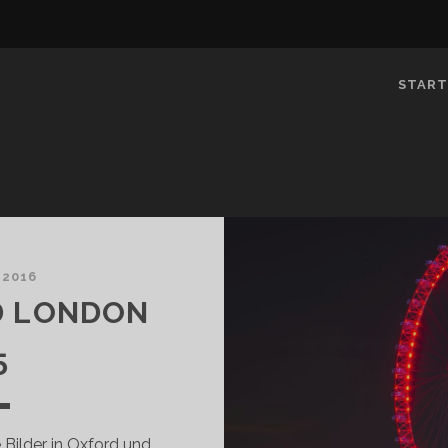
START
 2016
D LONDON
5
Bilder in Oxford und