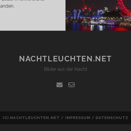
anden.
NACHTLEUCHTEN.NET
Bilder aus der Nacht
email
email-
form
(C)
NACHTLEUCHTEN.NET
/
IMPRESSUM
/
DATENSCHUTZ