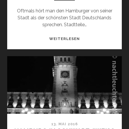
Oftmals hört man den Hamburger von seiner
Stadt als der schönsten Stadt Deutschlands
sprechen. Stadtteile…
CITY
WEITERLESEN
NORD
2016
13. MAI 2016