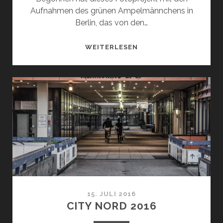
Aufnahmen des grünen Ampelmännchens in
Berlin, das von den…
KLEINE
WEITERLESEN
LEUTE
IN
DER
WELT
15. JULI 2016
CITY NORD 2016