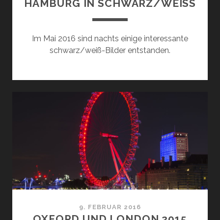
HAMBURG IN SCHWARZ/WEISS
Im Mai 2016 sind nachts einige interessante
schwarz/weiß-Bilder entstanden.
9. FEBRUAR 2016
OXFORD UND LONDON 2015