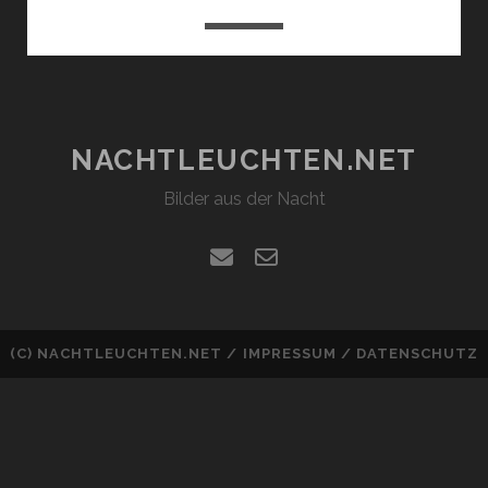
NACHTLEUCHTEN.NET
Bilder aus der Nacht
email
email-
form
(C)
NACHTLEUCHTEN.NET
/
IMPRESSUM
/
DATENSCHUTZ