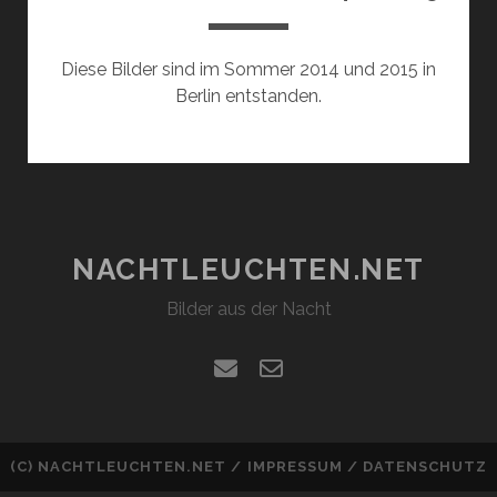
Diese Bilder sind im Sommer 2014 und 2015 in
Berlin entstanden.
NACHTLEUCHTEN.NET
Bilder aus der Nacht
email
email-
form
(C)
NACHTLEUCHTEN.NET
/
IMPRESSUM
/
DATENSCHUTZ